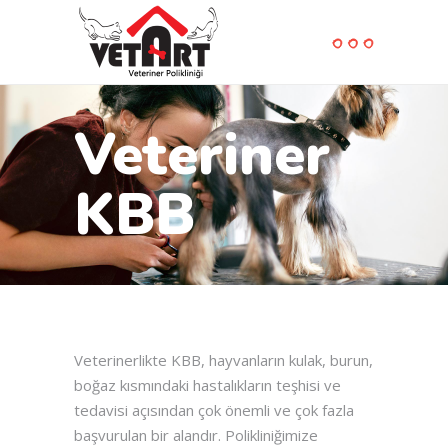
Veteriner
KBB
Veterinerlikte KBB, hayvanların kulak, burun,
boğaz kısmındaki hastalıkların teşhisi ve
tedavisi açısından çok önemli ve çok fazla
başvurulan bir alandır. Polikliniğimize