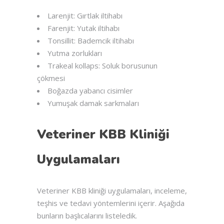
Larenjit: Gırtlak iltihabı
Farenjit: Yutak iltihabı
Tonsillit: Bademcik iltihabı
Yutma zorlukları
Trakeal kollaps: Soluk borusunun
çökmesi
Boğazda yabancı cisimler
Yumuşak damak sarkmaları
Veteriner KBB Kliniği
Uygulamaları
Veteriner KBB kliniği uygulamaları, inceleme,
teşhis ve tedavi yöntemlerini içerir. Aşağıda
bunların başlıcalarını listeledik.