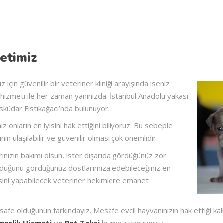
etimiz
için güvenilir bir veteriner kliniği arayışında iseniz
k hizmeti ile her zaman yanınızda. İstanbul Anadolu yakası
sküdar Fıstıkağacı’nda bulunuyor.
z onların en iyisini hak ettiğini biliyoruz. Bu sebeple
nin ulaşılabilir ve güvenilir olması çok önemlidir.
arınızın bakımı olsun, ister dışarıda gördüğünüz zor
lduğunu gördüğünüz dostlarımıza edebileceğiniz en
visini yapabilecek veteriner hekimlere emanet
e olduğunun farkındayız. Mesafe evcil hayvanınızın hak ettiği kalite
nerlik Hizmeti
ve
Pet Taksi
hizmeti sunuyoruz.