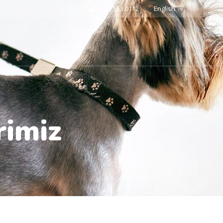
(216) 553 0112
English
rimiz