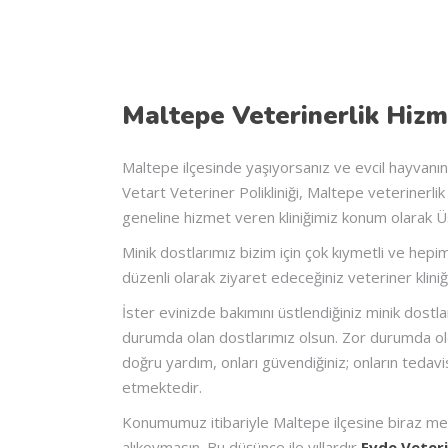
Maltepe Veterinerlik Hizm
Maltepe ilçesinde yaşıyorsanız ve evcil hayvanınız 
Vetart Veteriner Polikliniği, Maltepe veterinerli
geneline hizmet veren kliniğimiz konum olarak Ü
Minik dostlarımız bizim için çok kıymetli ve hepimi
düzenli olarak ziyaret edeceğiniz veteriner kliniği
İster evinizde bakımını üstlendiğiniz minik dostl
durumda olan dostlarımız olsun. Zor durumda o
doğru yardım, onları güvendiğiniz; onların teda
etmektedir.
Konumumuz itibariyle Maltepe ilçesine biraz mesaf
alıkoymasın. Bu düşünce ile yıllardır
Evde Veteri