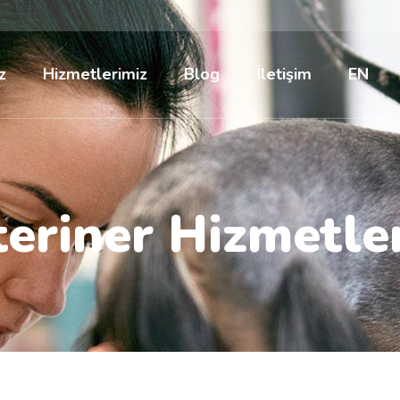
z
Hizmetlerimiz
Blog
İletişim
EN
eriner Hizmetle