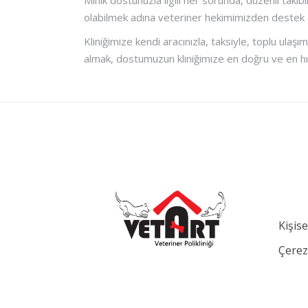
Minik dostunuzla ilgili her sorunda, düzenli takib
olabilmek adına veteriner hekimimizden destek al
Kliniğimize kendi aracınızla, taksiyle, toplu ula
almak, dostumuzun kliniğimize en doğru ve en hızlı 
Kişis
Çerez 