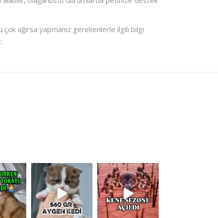
lgi alabilir, olağanüstü durumlarda petinize destek
 çok ağırsa yapmanız gerekenlerle ilgili bilgi
.