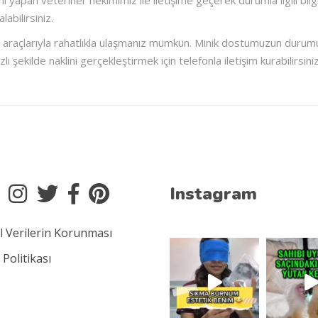
ini yapan veteriner hekimimiz ile iletişime geçerek durumla ilgili bi
abilirsiniz.
şım araçlarıyla rahatlıkla ulaşmanız mümkün. Minik dostumuzun durumu
şekilde naklini gerçekleştirmek için telefonla iletişim kurabilirsiniz
Instagram
el Verilerin Korunması
Politikası