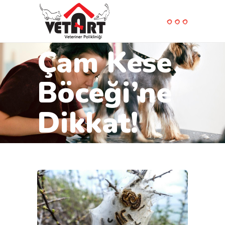
Çam Kese
Böceği’ne
Dikkat!