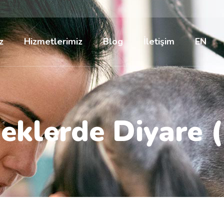
z
Hizmetlerimiz
Blog
İletişim
EN
eklerde Diyare (