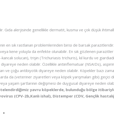
ldir. Gıda alerjisinde genellikle dermatit, kusma ve çok düşük ihtimal
in en sık rastlanan problemlerinden birisi de barsak parazitleridir
ire veya kene yoluyla da enfekte olunabilir. En sık gözlenen parazitler
calı solucan), trişin (Trichuriasis trichuris), kıl kurdu ve giardiadı
la diyareye neden olabilir. Özellikle antiinflematuar (NSAIDs), aspiri
 ilaçları ve çoğu antibiyotik diyareye neden olabilir. Köpekler bazı zam
arda da (veteriner ziyaretleri veya köpek yarışmaları gibi) geçici d
veya yaşam şartlarının değişmesi de duygusal diyareye neden olabil
nitelendirdiğimiz yavru köpeklerde, bulunduğu bölge itibariyl
rvovirus (CPV-2b,Kanlı ishal), Distemper (CDV, Gençlik hastalı