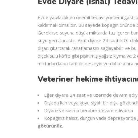
Evde Diyare (İshal) Tedavi
Evde yapılacak en önemli tedavi yöntemi gastroin
kaldırmak olmalıdır. Bu sayede köpeğin önünde b
Gerekirse suyuna düşük miktarda tuz içeren bunyo
suyu geri alacaktır. Akut diyare 24 saatlik GI 
dışarı çıkartarak rahatlamasını sağlayabilir ve b
ölçek sulu köfte gibi pişirilmiş yağsız kıyma ve 2 
miktarlarda bu tarif ile besleyin ve daha sonra 
Veteriner hekime ihtiyacın
Eğer diyare 24 saat ve üzerinde devam edi
Dışkıda kan veya koyu siyah bir dışkı gözlend
Diyare ve kusma beraber devam ediyorsa
Köpeğiniz halsiz, durgun yada depresyonda 
götürünüz.