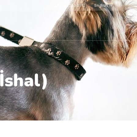
(216) 553 0112
English
İshal)