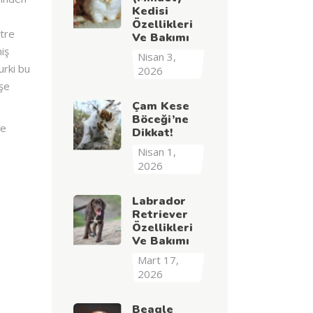
Kedisi
Özellikleri
ntre
Ve Bakımı
iş
Nisan 3,
urki bu
2026
işe
Çam Kese
Böceği’ne
ye
Dikkat!
Nisan 1,
2026
Labrador
Retriever
Özellikleri
Ve Bakımı
Mart 17,
2026
Beagle