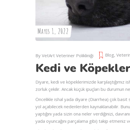
Mayıs 1, 2022
Blog
,
Veteri
By
VetArt Veteriner Polikliniği
Kedi ve Köpekler
Diyare, kedi ve köpeklerimizde karşılaştığımız 
zorluk çekilir. Ancak küçük ipuçları bu durumun 
Öncelikle ishal yada diyare (Diarrhea) çok basi
yol açabilecek nedenlerden kaynaklanabilir. Bunun
yaptığını yada sizin ona neler verdiğinizi, davranış
yada oyuncağını parçalama gibi) takip etmeniz ve