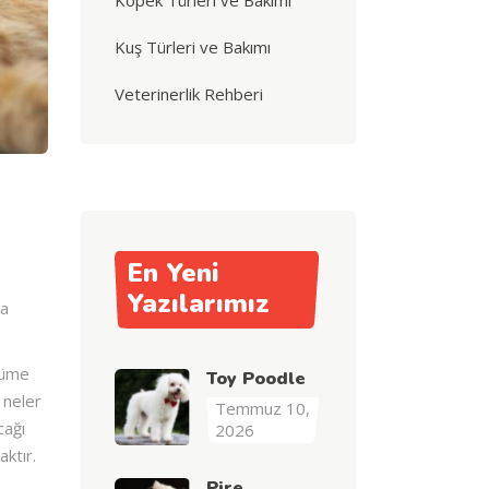
Köpek Türleri ve Bakımı
Kuş Türleri ve Bakımı
Veterinerlik Rehberi
En Yeni
Yazılarımız
ta
lüme
Toy Poodle
 neler
Temmuz 10,
cağı
2026
ktır.
Pire