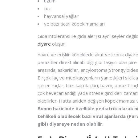
üzüm
tuz
hayvansal yağlar
ve bazı ticari köpek mamaları
Gıda intoleransı ile gıda alerjisi aynı şeyler deği
diyare
oluşur.
Yavru ve erişkin köpeklede akut ve kronik diyaren
parazitler direkt alınabildiği gibi taşıyıcı olan p
arasında; askaridler, ancylostoma(Strongyloides-kan
Birçok ilaç ve medikasyonların yan etkileri sıklık
içeren ilaçlar, bazı kalp ilaçları, bazı iç parazit
çok heyecanlandığı yada strese girdikleri zamanl
olabilirler. Hatta aniden değişen köpek maması 
Bunun haricinde özellikle pediatrik olarak 
tehlikeli olabilecek bazı viral ajanlarda (Pa
gibi) diyareye neden olabilir.