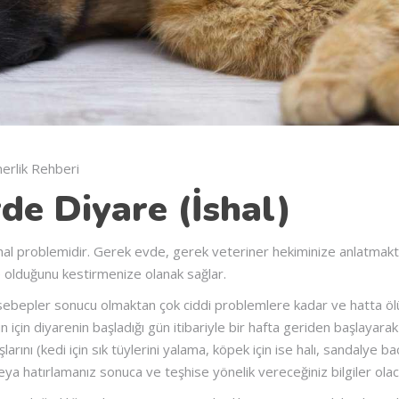
nerlik Rehberi
de Diyare (İshal)
ishal problemidir. Gerek evde, gerek veteriner hekiminize anlatmak
ne olduğunu kestirmenize olanak sağlar.
t sebepler sonucu olmaktan çok ciddi problemlere kadar ve hatta ö
 için diyarenin başladığı gün itibariyle bir hafta geriden başlayarak
larını (kedi için sık tüylerini yalama, köpek için ise halı, sandalye ba
ya hatırlamanız sonuca ve teşhise yönelik vereceğiniz bilgiler olaca