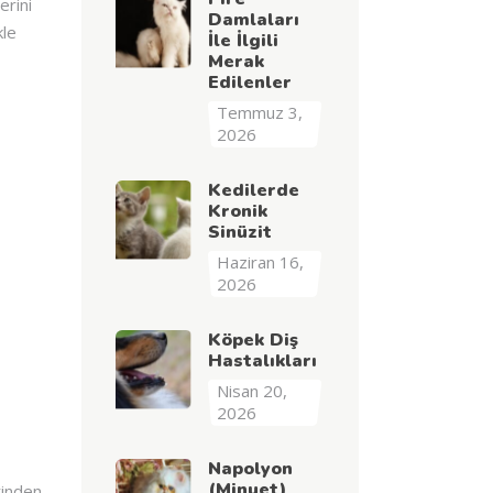
erini
Damlaları
kle
İle İlgili
Merak
Edilenler
Temmuz 3,
2026
Kedilerde
Kronik
Sinüzit
Haziran 16,
2026
Köpek Diş
Hastalıkları
Nisan 20,
2026
Napolyon
(Minuet)
rinden