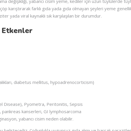
a değişikliği, yabancı cisim yeme, kediler için uzun tüylülerde tüyl
öp karıştırarak farklı gıda yada gıda olmayan şeyleri yeme genelli
ziter yada viral kaynaklı sık karşılaşılan bir durumdur.
 Etkenler
lıkları, diabetus mellitus, hypoadrenocorticism)
el Disease), Pyometra, Peritonitis, Sepsis
er, pankreas kanserleri, GI lymphosarcoma
inasyon, yabancı cisim neden olabilir.
u belirteceğiz. Çoğunlukla uygunsuz gıda alımı ve barsak parazitle