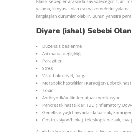
Klasik sebepler arasında sayabileceğimiz; ani mam
yalama, kimyasal olan ev malzemelerini yalama, ç
karşılaşılan durumlar olabilir. Bunun yanısıra para
Diyare (ishal) Sebebi Olan
Düzensiz beslenme
Ani mama değişikliği
Parazitler
Stres
Viral, bakteriyel, fungal
Metabolik hastalıklar (Karaciğer/Böbrek hasta
Toxic
Antibiyotik/antiinflematuar medikasyon
Pankreatik hastalıklar, IBD (Inflamatory Bow
Genellikle yaşlı hayvanlarda barsak, karaciğ
Obstruksiyon/blokaj; teleskopik barsak, invag
Aşağıda köpeklerde diyarenin etkisi ve oluşumun