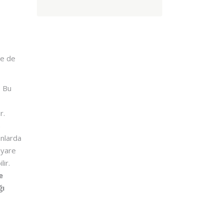
le de
. Bu
r.
n
anlarda
iyare
ir.
e
ğı