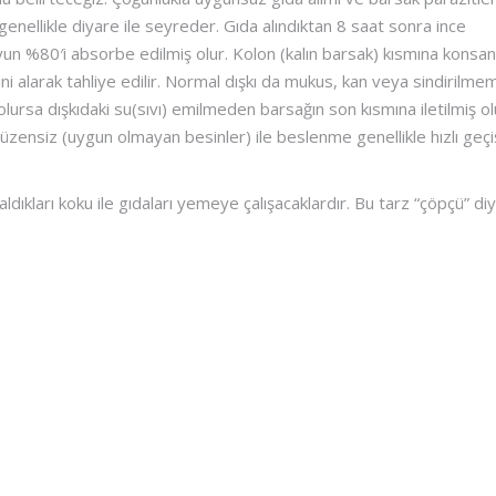
 genellikle diyare ile seyreder. Gıda alındıktan 8 saat sonra ince
yun %80′i absorbe edilmiş olur. Kolon (kalın barsak) kısmına konsa
i alarak tahliye edilir. Normal dışkı da mukus, kan veya sindirilmem
olursa dışkıdaki su(sıvı) emilmeden barsağın son kısmına iletilmiş ol
Düzensiz (uygun olmayan besinler) ile beslenme genellikle hızlı geç
ıkları koku ile gıdaları yemeye çalışacaklardır. Bu tarz “çöpçü” di