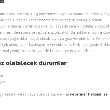
si
testinal sistemi (GIS) dinlendirmek için 24 saatlik önündeki gıday
ulunan sudan ne kadar isterse içmeye teşvik edilmiş olacaktır.
nlardan eritilerek katılabilir. Bu sayede diyare nedeniyle kaybett
dinlenmesinden sonra cevap vermiş olacaktır. Bu noktadan sonra köp
u arada yağ miktarı düşük olmak kaydıyla gıda verebilirsiniz. Örnek o
ölçek pirinç lapası hazırlayarak verebilirsiniz. İlk iki gün günde 3-4 
normal yediği miktar ve gıda ile beslemeye devam ediniz.
ız olabilecek durumlar
yorsa
iyse
görünümü varsa veya ateşi varsa,
derhal
veteriner hekiminize