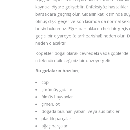
kaynaklı diyare gelişebilir. Enfeksiyöz hastalıklar
barsaklara geçmiş olur. Gıdanın katı kısmında su
olmuş dışkı geçer ve son kısımda da normal şeklin
besin bulunmaz. Eğer barsaklarda hızlı bir geçiş 
geçici bir diyareye (diarrhea/ishal) neden olur. 
neden olacaktır.
Köpekler doğal olarak çevredeki yada çöplerde ald
nitelendirebileceğimiz bir düzeye gelir.
Bu gıdaların bazıları;
çöp
çürümüş gıdalar
ölmüş hayvanlar
çimen, ot
doğada bulunan yabani veya süs bitkiler
plastik parçalar
ağaç parçaları