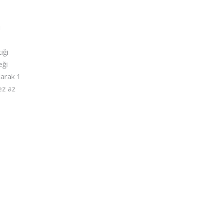
ı
iği
eği
larak 1
kez az