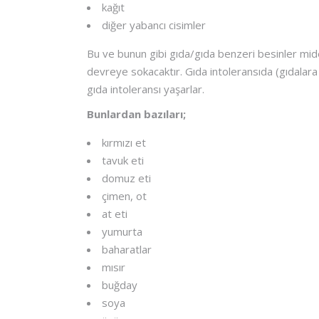
kağıt
diğer yabancı cisimler
Bu ve bunun gibi gıda/gıda benzeri besinler mide
devreye sokacaktır. Gıda intoleransıda (gıdalara 
gıda intoleransı yaşarlar.
Bunlardan bazıları;
kırmızı et
tavuk eti
domuz eti
çimen, ot
at eti
yumurta
baharatlar
mısır
buğday
soya