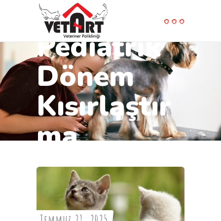
Pediatrik
Dönem
Kısırlaştır
ma
Temmuz 21, 2025