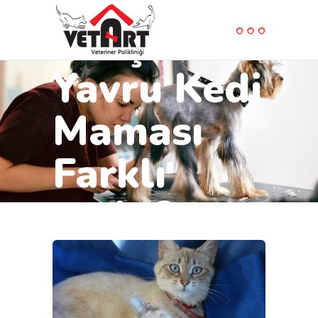
Yetişkin ve
Yavru Kedi
Maması
Farklı
mıdır?