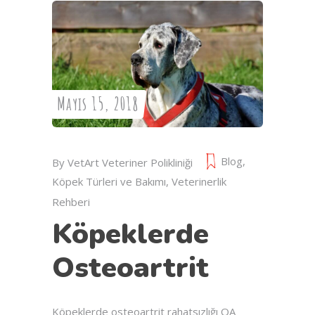
Mayıs 15, 2018
Blog
,
By
VetArt Veteriner Polikliniği
Köpek Türleri ve Bakımı
,
Veterinerlik
Rehberi
Köpeklerde
Osteoartrit
Köpeklerde osteoartrit rahatsızlığı OA